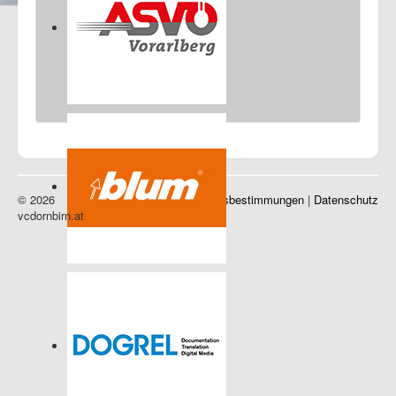
© 2026
Impressum
|
Nutzungsbestimmungen
|
Datenschutz
vcdornbirn.at