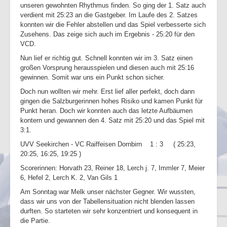
unseren gewohnten Rhythmus finden. So ging der 1. Satz auch
verdient mit 25:23 an die Gastgeber. Im Laufe des 2. Satzes
konnten wir die Fehler abstellen und das Spiel verbesserte sich
Zusehens. Das zeige sich auch im Ergebnis - 25:20 für den
VCD.
Nun lief er richtig gut. Schnell konnten wir im 3. Satz einen
großen Vorsprung herausspielen und diesen auch mit 25:16
gewinnen. Somit war uns ein Punkt schon sicher.
Doch nun wollten wir mehr. Erst lief aller perfekt, doch dann
gingen die Salzburgerinnen hohes Risiko und kamen Punkt für
Punkt heran. Doch wir konnten auch das letzte Aufbäumen
kontern und gewannen den 4. Satz mit 25:20 und das Spiel mit
3:1.
UVV Seekirchen - VC Raiffeisen Dornbirn 1 : 3 ( 25:23,
20:25, 16:25, 19:25 )
Scorerinnen: Horvath 23, Reiner 18, Lerch j. 7, Immler 7, Meier
6, Hefel 2, Lerch K. 2, Van Gils 1
Am Sonntag war Melk unser nächster Gegner. Wir wussten,
dass wir uns von der Tabellensituation nicht blenden lassen
durften. So starteten wir sehr konzentriert und konsequent in
die Partie.