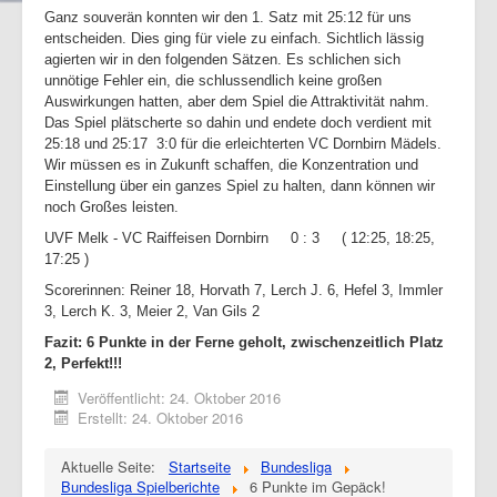
Ganz souverän konnten wir den 1. Satz mit 25:12 für uns
entscheiden. Dies ging für viele zu einfach. Sichtlich lässig
agierten wir in den folgenden Sätzen. Es schlichen sich
unnötige Fehler ein, die schlussendlich keine großen
Auswirkungen hatten, aber dem Spiel die Attraktivität nahm.
Das Spiel plätscherte so dahin und endete doch verdient mit
25:18 und 25:17 3:0 für die erleichterten VC Dornbirn Mädels.
Wir müssen es in Zukunft schaffen, die Konzentration und
Einstellung über ein ganzes Spiel zu halten, dann können wir
noch Großes leisten.
UVF Melk - VC Raiffeisen Dornbirn 0 : 3 ( 12:25, 18:25,
17:25 )
Scorerinnen: Reiner 18, Horvath 7, Lerch J. 6, Hefel 3, Immler
3, Lerch K. 3, Meier 2, Van Gils 2
Fazit: 6 Punkte in der Ferne geholt, zwischenzeitlich Platz
2, Perfekt!!!
Veröffentlicht: 24. Oktober 2016
Erstellt: 24. Oktober 2016
Aktuelle Seite:
Startseite
Bundesliga
Bundesliga Spielberichte
6 Punkte im Gepäck!