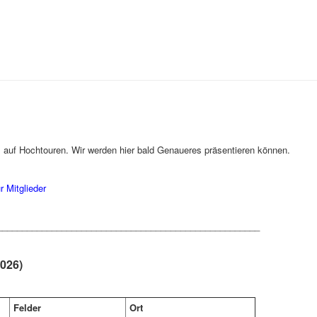
s auf Hochtouren. Wir werden hier bald Genaueres präsentieren können.
ür Mitglieder
_____________________________________________________
2026)
Felder
Ort