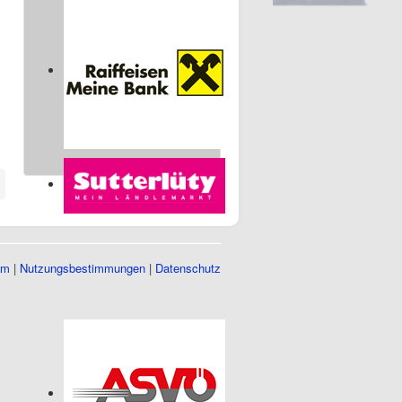
04 Okt 2026
09:00
U20 LM Finale
Messehalle 1, 6850
Dornbirn
Sponsoren
um
|
Nutzungsbestimmungen
|
Datenschutz