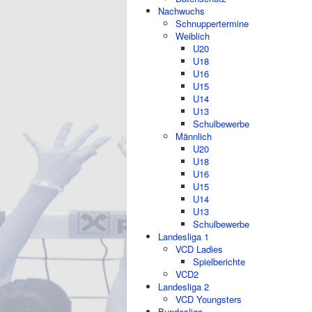
Nachwuchs
Schnuppertermine
Weiblich
U20
U18
U16
U15
U14
U13
Schulbewerbe
Männlich
U20
U18
U16
U15
U14
U13
Schulbewerbe
Landesliga 1
VCD Ladies
Spielberichte
VCD2
Landesliga 2
VCD Youngsters
Bundesliga