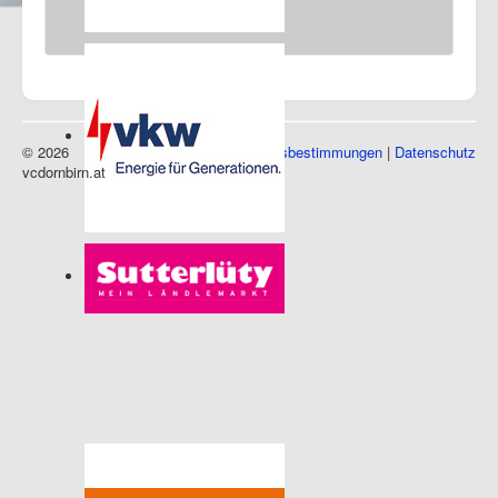
Messehalle 1, 6850 Dornbirn
Sponsoren
© 2026
Impressum
|
Nutzungsbestimmungen
|
Datenschutz
vcdornbirn.at