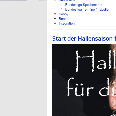
Bundesliga Spielberichte
Bundesliga Termine / Tabellen
Hobby
Beach
Integration
Start der Hallensaison 