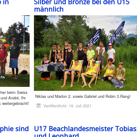
 in
Silber und Bronze bei den U15
männlich
cher beim Swiss
Niklas und Marlon 2. sowie Gabriel und Robin 3.Rang!
und André. Ihr
 weitergebracht!
Veröffentlicht: 19. Juli 2021
phie sind
U17 Beachlandesmeister Tobias
und Leonhard