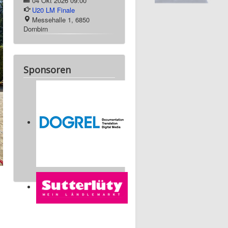
04 Okt 2026
09:00
U20 LM Finale
Messehalle 1, 6850
Dornbirn
Sponsoren