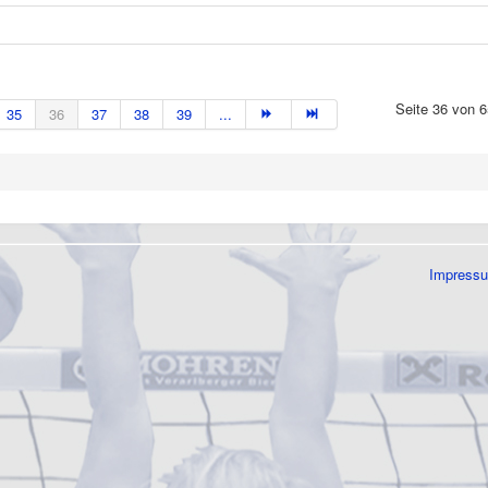
Seite 36 von 6
35
36
37
38
39
...
Impress