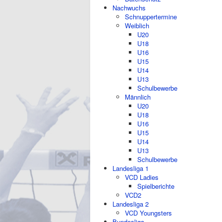
Nachwuchs
Schnuppertermine
Weiblich
U20
U18
U16
U15
U14
U13
Schulbewerbe
Männlich
U20
U18
U16
U15
U14
U13
Schulbewerbe
Landesliga 1
VCD Ladies
Spielberichte
VCD2
Landesliga 2
VCD Youngsters
Bundesliga