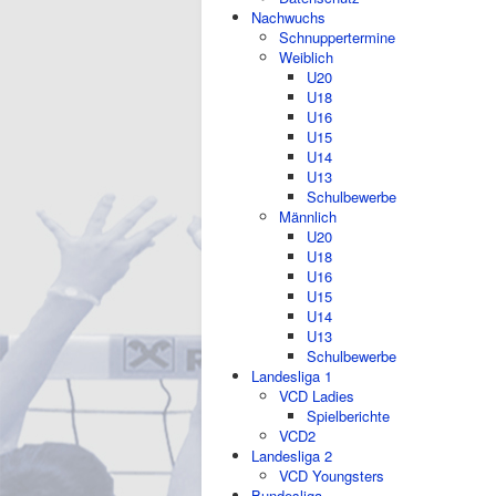
Nachwuchs
Schnuppertermine
Weiblich
U20
U18
U16
U15
U14
U13
Schulbewerbe
Männlich
U20
U18
U16
U15
U14
U13
Schulbewerbe
Landesliga 1
VCD Ladies
Spielberichte
VCD2
Landesliga 2
VCD Youngsters
Bundesliga