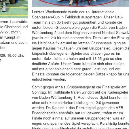
Letztes Wochenende wurde der 15. Internationale
Sparkassen-Cup in Feldkirch ausgetragen. Unser U18-
erren 1 auswärts
Team hat sich dort sehr gut präsentiert und konnte die
die Oberhand und
ersten beiden Gruppenspiele gegen die Kader von Baden-
29:27, 25:17,
Württemberg 2 und dem Regionalverband Nordost-Schwei
ten Kampf im
jeweils mit 2:0 für sich entscheiden. Damit war der Einzug
bsetzen und auch
ins Halbfinale fixiert und im letzten Gruppenspiel ging es
eben.
gegen Kaunas 1 (Litauen) um den Gruppensieg. Gegen di
körperlich überlegenen Spieler aus Litauen gab es im
26, 19:00 Uhr,
ersten Satz nichts zu holen und mit 13:25 gab es eine
2
deutliche Abfuhr. Unser Team kämpfte sich aber zurück
und mit einer spielerisch sehr guten Leistung und viel
Einsatz konnten die folgenden beiden Sätze knapp für un
entschieden werden.
Somit gingen wir als Gruppensieger in die Finalspiele am
Sonntag. Im Halbfinale trafen wir dort auf die Kaderspieler
von Baden-Württemberg 1. Auch dieses Spiel konnte mit
einer sehr konzentrierten Leistung mit 2:0 gewonnen
werden. Da Kaunas 1 das Parallelspiel gegen den VFB
Friedrichshafen ebenfalls mit 2:0 gewann, trafen wir im
Finale noch einmal auf unseren Gruppengegner, was ein
enges und spannendes Spiel versprach. Kurzfristig konnt
Florin noch zum Finalspiel dazustoßen, was dem ganzen