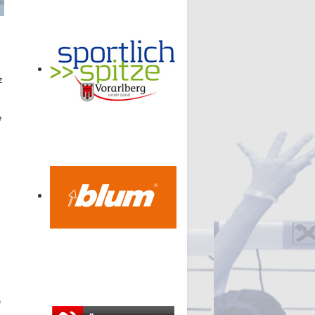
z
e
s
e