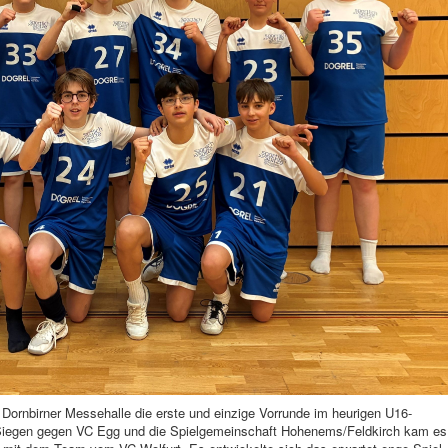
Dornbirner Messehalle die erste und einzige Vorrunde im heurigen U16-
-Siegen gegen VC Egg und die Spielgemeinschaft Hohenems/Feldkirch kam es