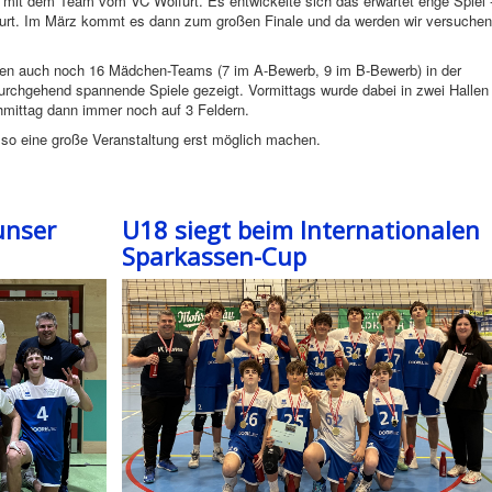
 mit dem Team vom VC Wolfurt. Es entwickelte sich das erwartet enge Spiel 
urt. Im März kommt es dann zum großen Finale und da werden wir versuchen
en auch noch 16 Mädchen-Teams (7 im A-Bewerb, 9 im B-Bewerb) in der
durchgehend spannende Spiele gezeigt. Vormittags wurde dabei in zwei Hallen
hmittag dann immer noch auf 3 Feldern.
 so eine große Veranstaltung erst möglich machen.
unser
U18 siegt beim Internationalen
Sparkassen-Cup