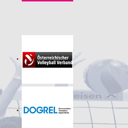
© 2026
Impressum
|
Nutzungsbestimmungen
|
Datenschutz
vcdornbirn.at