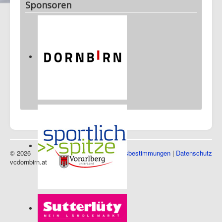
03 Okt 2026
09:00
Landesliga Eröffnung
Messehalle 1, 6850 Dornbirn
04 Okt 2026
09:00
U20 LM Finale
Messehalle 1, 6850 Dornbirn
Sponsoren