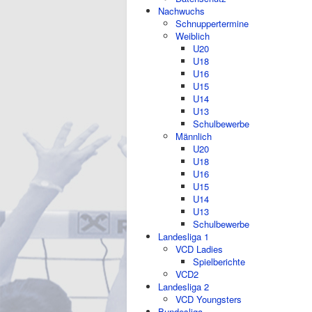
Nachwuchs
Schnuppertermine
Weiblich
U20
U18
U16
U15
U14
U13
Schulbewerbe
Männlich
U20
U18
U16
U15
U14
U13
Schulbewerbe
Landesliga 1
VCD Ladies
Spielberichte
VCD2
Landesliga 2
VCD Youngsters
Bundesliga