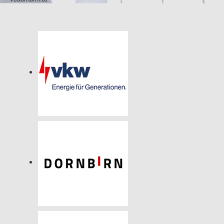
© 2026
Impressum
|
Nutzungsbestimmungen
|
Datenschutz
vcdornbirn.at