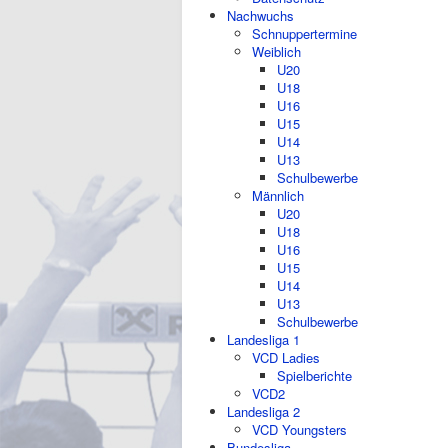
Nachwuchs
Schnuppertermine
Weiblich
U20
U18
U16
U15
U14
U13
Schulbewerbe
Männlich
U20
U18
U16
U15
U14
U13
Schulbewerbe
Landesliga 1
VCD Ladies
Spielberichte
VCD2
Landesliga 2
VCD Youngsters
Bundesliga