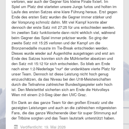
verloren, war auch der Gegner fürs kleine Finale fixiert. Im
Spiel um Platz drei starteten unsere Jungs furios und holten im
Laufe des ersten Satzes eine klare Führung heraus. Erst gegen
Ende des ersten Satz wurden die Gegner immer stärker und
der Vorsprung schmolz dahin. Mit viel Kampf konnte aber
dennoch der erste Satz mit 27:25 für uns entschieden werden.
Im zweiten Satz funktionierte dann nicht wirklich viel, während
beim Gegner das Spiel immer präziser wurde. So ging der
zweite Satz mit 15:25 verloren und der Kampf um die
Bronzemedaille musste im Tie-Break entschieden werden.
Dieses wurde wieder auf Augenhöhe ausgetragen und erst am
Ende des Satzes konnten sich die Mühlviertler absetzen und
den Satz mit 15:12 für sich entscheiden. So blieb am Ende
nach einer 1:2-Niederlage "nur" der undankbare vierte Platz für
unser Team. Dennoch ist diese Leistung nicht hoch genug
einzuschätzen, da das Niveau bei den U18-Meisterschaften
durch die Teilnahme zahlreicher Bundesligaspieler sehr hoch
ist. Den Meistertitel sicherten sich am Ende die Hotvolleys
Wien mit einem 2:0-Sieg über den UVC Graz.
Ein Dank an das ganze Team für den großen Einsatz und die
gezeigten Leistungen und auch an die zahlreichen mitgereisten
Fans, die das ganze Wochenende über für super Stimmung auf
der Tribüne sorgten und das Team lautstark unterstützt haben.
Veröffentlicht: 19. Mai 2026