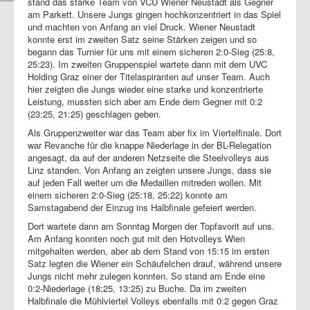
stand das starke Team von VCU Wiener Neustadt als Gegner
am Parkett. Unsere Jungs gingen hochkonzentriert in das Spiel
und machten von Anfang an viel Druck. Wiener Neustadt
konnte erst im zweiten Satz seine Stärken zeigen und so
begann das Turnier für uns mit einem sicheren 2:0-Sieg (25:8,
25:23). Im zweiten Gruppenspiel wartete dann mit dem UVC
Holding Graz einer der Titelaspiranten auf unser Team. Auch
hier zeigten die Jungs wieder eine starke und konzentrierte
Leistung, mussten sich aber am Ende dem Gegner mit 0:2
(23:25, 21:25) geschlagen geben.
Als Gruppenzweiter war das Team aber fix im Viertelfinale. Dort
war Revanche für die knappe Niederlage in der BL-Relegation
angesagt, da auf der anderen Netzseite die Steelvolleys aus
Linz standen. Von Anfang an zeigten unsere Jungs, dass sie
auf jeden Fall weiter um die Medaillen mitreden wollen. Mit
einem sicheren 2:0-Sieg (25:18, 25:22) konnte am
Samstagabend der Einzug ins Halbfinale gefeiert werden.
Dort wartete dann am Sonntag Morgen der Topfavorit auf uns.
Am Anfang konnten noch gut mit den Hotvolleys Wien
mitgehalten werden, aber ab dem Stand von 15:15 im ersten
Satz legten die Wiener ein Schäufelchen drauf, während unsere
Jungs nicht mehr zulegen konnten. So stand am Ende eine
0:2-Niederlage (18:25, 13:25) zu Buche. Da im zweiten
Halbfinale die Mühlviertel Volleys ebenfalls mit 0:2 gegen Graz