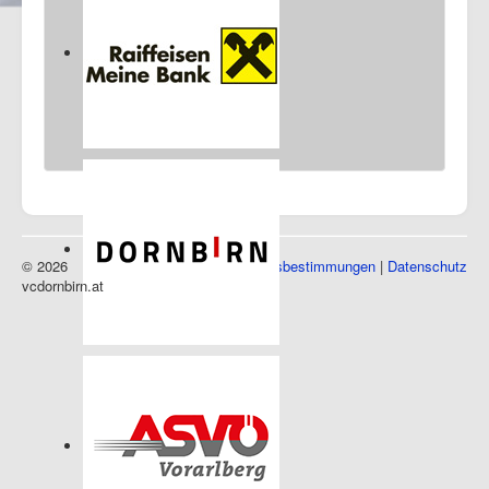
03 Okt 2026
09:00
Landesliga Eröffnung
Messehalle 1, 6850 Dornbirn
04 Okt 2026
09:00
U20 LM Finale
Messehalle 1, 6850 Dornbirn
Sponsoren