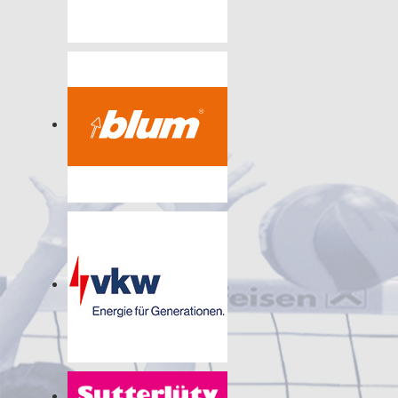
© 2026
Impressum
|
Nutzungsbestimmungen
|
Datenschutz
vcdornbirn.at