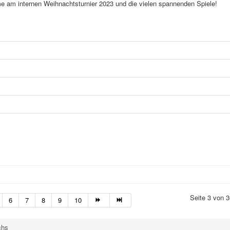
me am internen Weihnachtsturnier 2023 und die vielen spannenden Spiele!
Seite 3 von 3
6
7
8
9
10
chs