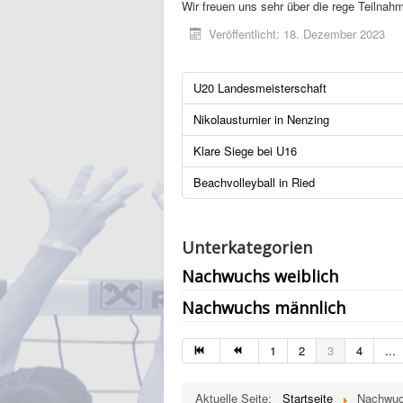
Wir freuen uns sehr über die rege Teilnah
Veröffentlicht: 18. Dezember 2023
U20 Landesmeisterschaft
Nikolausturnier in Nenzing
Klare Siege bei U16
Beachvolleyball in Ried
Unterkategorien
Nachwuchs weiblich
Nachwuchs männlich
1
2
3
4
...
Aktuelle Seite:
Startseite
Nachwu