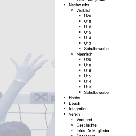
Nachwuchs
Weiblich
U20
U18
U16
U15
U14
U13
Schulbewerbe
Männlich
U20
U18
U16
U15
U14
U13
Schulbewerbe
Hobby
Beach
Integration
Verein
Vorstand
Geschichte
Infos für Mitglieder
Sponsoren